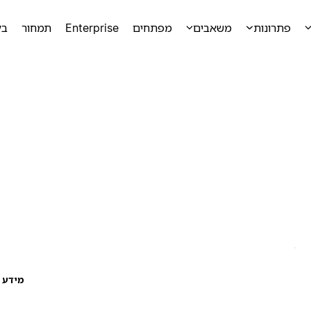
פתרונות
משאבים
מפתחים
Enterprise
תמחור
בק
מידע ע