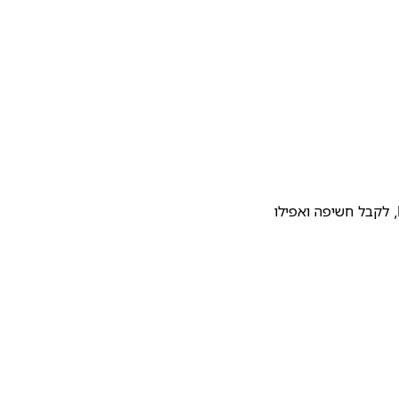
להעלות את התבנית שלכם לגלריית התבניות של Notion, לקבל חשיפה ואפילו