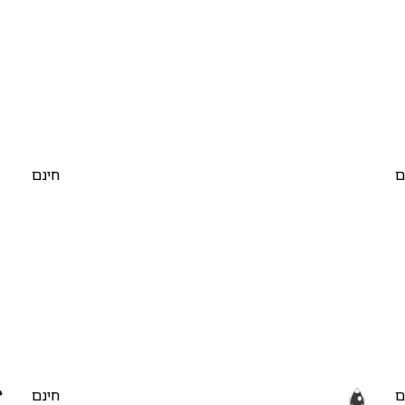
ם
חינם
ם
חינם