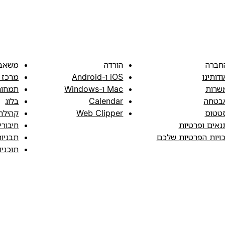
חברה
הורדה
משאב
ודותינו
iOS ו-Android
מרכז 
שרות
Mac ו-Windows
תמחור
בטחה
Calendar
בלוג
טטוס
Web Clipper
קהילה
נאים ופרטיות
חיבורי
כויות הפרטיות שלכם
תבניו
תוכני