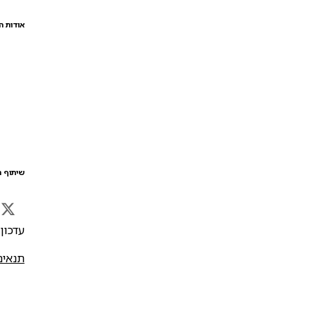
אודות ה
שיתוף ה
עדכון אח
תנאים