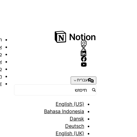
ה
א
מ
א
ס
ת
עברית
ז
English (US)
Bahasa Indonesia
Dansk
Deutsch
English (UK)