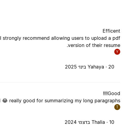
Efficent
. I strongly recommend allowing users to upload a pdf
version of their resume.
Y
20 בינו׳ 2025
Yahaya ·
Good!!!!
 😂 really good for summarizing my long paragraphs
T
10 בדצמ׳ 2024
Thalia ·