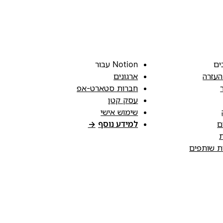
ים
Notion עבור
העזרה
ארגונים
חברות סטארט-אפ
עסק קטן
שימוש אישי
ם
למידע נוסף
→
ת
ות שותפים