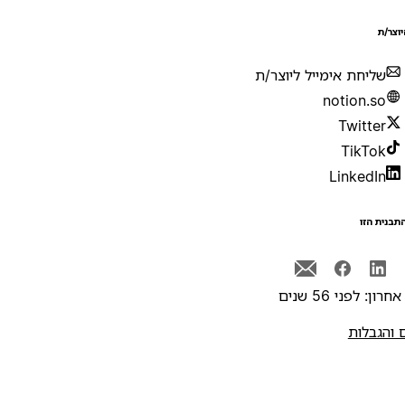
יוצר/ת
שליחת אימייל ליוצר/ת
notion.so
Twitter
TikTok
LinkedIn
תבנית הזו
רון: לפני 56 שנים
 והגבלות