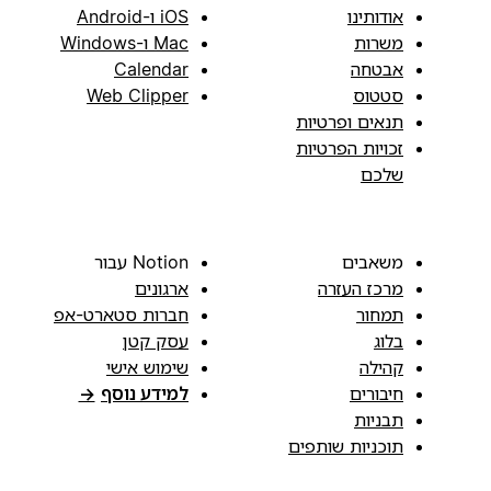
אודותינו
iOS ו-Android
משרות
Mac ו-Windows
אבטחה
Calendar
סטטוס
Web Clipper
תנאים ופרטיות
זכויות הפרטיות
שלכם
משאבים
Notion עבור
מרכז העזרה
ארגונים
תמחור
חברות סטארט-אפ
בלוג
עסק קטן
קהילה
שימוש אישי
חיבורים
למידע נוסף
→
תבניות
תוכניות שותפים