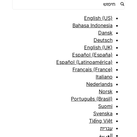
English (US)
Bahasa Indonesia
Dansk
Deutsch
English (UK)
Español (España)
Español (Latinoamérica)
Français (France)
Italiano
Nederlands
Norsk
Português (Brasil)
Suomi
Svenska
Tiếng Việt
עברית
العربية