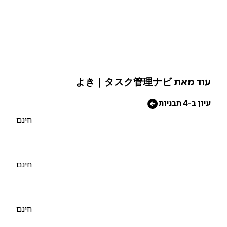
וד מאת よき｜タスク管理ナビ
יון ב-4 תבניות
חינם
חינם
חינם