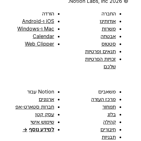
© 2026 Notion Labs, Inc.
החברה
הורדה
אודותינו
iOS ו-Android
משרות
Mac ו-Windows
אבטחה
Calendar
סטטוס
Web Clipper
תנאים ופרטיות
זכויות הפרטיות
שלכם
משאבים
Notion עבור
מרכז העזרה
ארגונים
תמחור
חברות סטארט-אפ
בלוג
עסק קטן
קהילה
שימוש אישי
חיבורים
למידע נוסף
→
תבניות