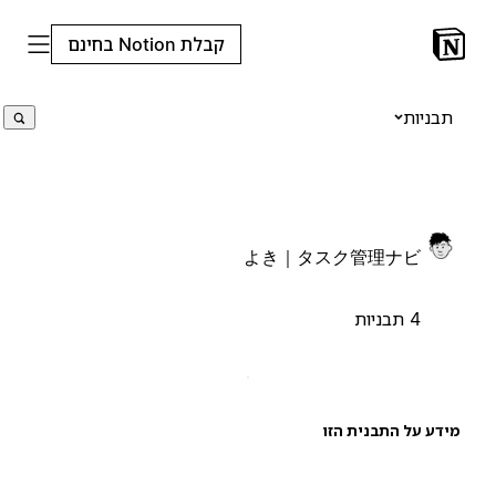
קבלת Notion בחינם
תבניות
よき｜タスク管理ナビ
4 תבניות
ידע על התבנית הזו