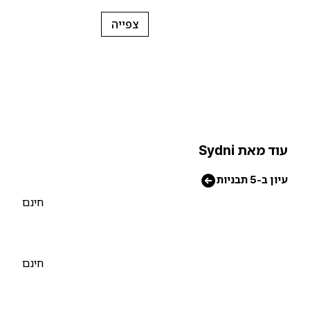
צפייה
וד מאת Sydni
יון ב-5 תבניות
חינם
חינם