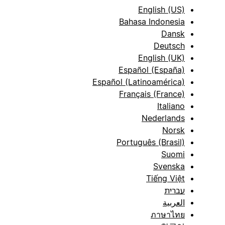
English (US)
Bahasa Indonesia
Dansk
Deutsch
English (UK)
Español (España)
Español (Latinoamérica)
Français (France)
Italiano
Nederlands
Norsk
Português (Brasil)
Suomi
Svenska
Tiếng Việt
עברית
العربية
ภาษาไทย