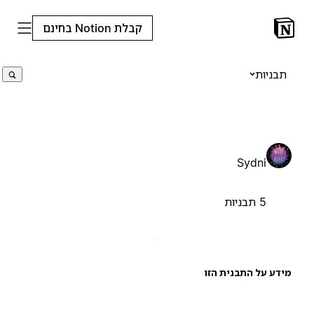
קבלת Notion בחינם
תבניות
Sydni
5 תבניות
ידע על התבנית הזו