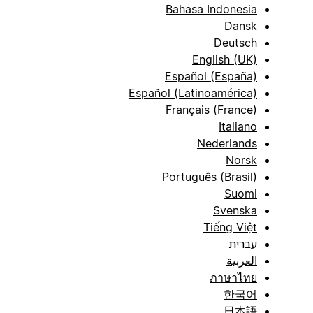
Bahasa Indonesia
Dansk
Deutsch
English (UK)
Español (España)
Español (Latinoamérica)
Français (France)
Italiano
Nederlands
Norsk
Português (Brasil)
Suomi
Svenska
Tiếng Việt
עברית
العربية
ภาษาไทย
한국어
日本語