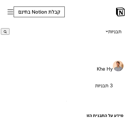
קבלת Notion בחינם
תבניות
Khe Hy
3 תבניות
ידע על התבנית הזו