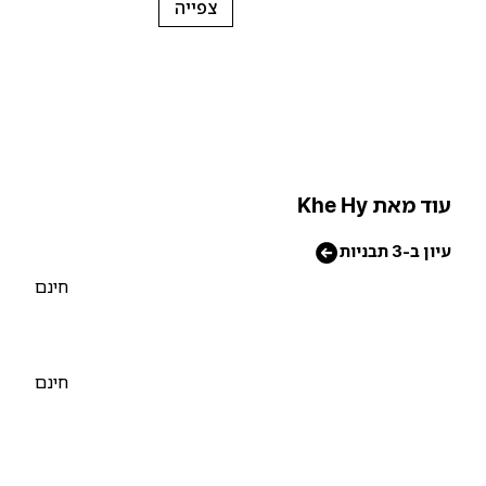
צפייה
וד מאת Khe Hy
יון ב-3 תבניות
חינם
חינם