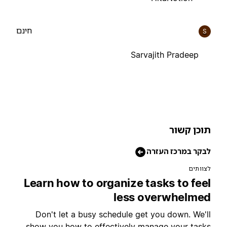
חינם
S
Sarvajith Pradeep
וכן קשור
בקר במרכז העזרה
צוותים
Learn how to organize tasks to fee
less overwhelme
Don't let a busy schedule get you down. We'l
show you how to effectively manage your task