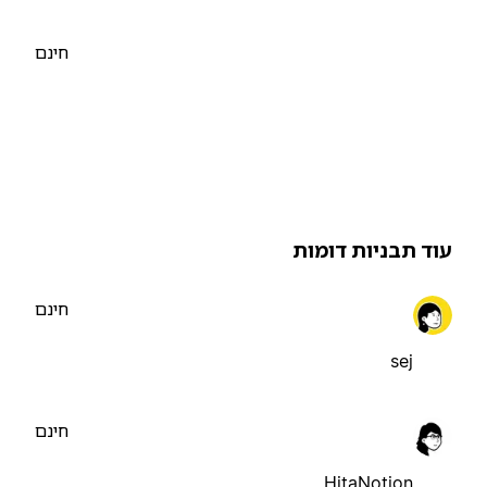
חינם
וד תבניות דומות
חינם
sej
חינם
HitaNotion