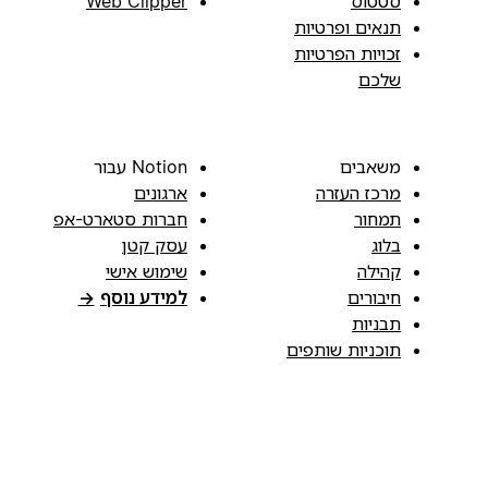
סטטוס
Web Clipper
תנאים ופרטיות
זכויות הפרטיות
שלכם
משאבים
Notion עבור
מרכז העזרה
ארגונים
תמחור
חברות סטארט-אפ
בלוג
עסק קטן
קהילה
שימוש אישי
חיבורים
למידע נוסף
→
תבניות
תוכניות שותפים