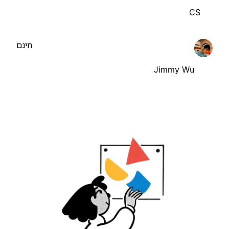
CS
חינם
Jimmy Wu