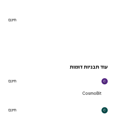
חינם
וד תבניות דומות
חינם
C
CosmoBit
חינם
C