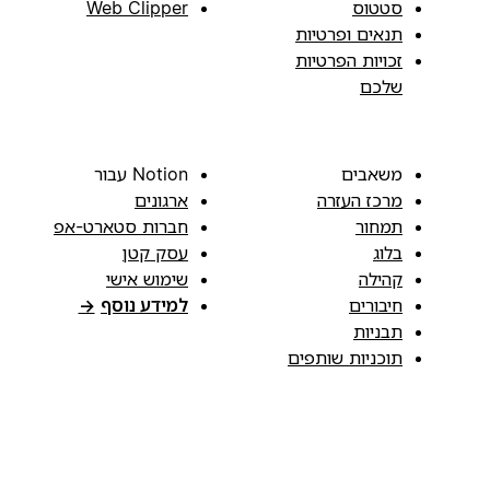
סטטוס
Web Clipper
תנאים ופרטיות
זכויות הפרטיות
שלכם
משאבים
Notion עבור
מרכז העזרה
ארגונים
תמחור
חברות סטארט-אפ
בלוג
עסק קטן
קהילה
שימוש אישי
חיבורים
למידע נוסף
→
תבניות
תוכניות שותפים