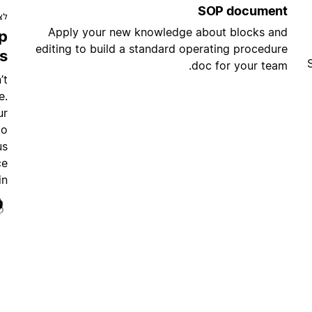
SOP document
לצ
Apply your new knowledge about blocks and
p
editing to build a standard operating procedure
s
doc for your team.
’t
e.
ur
to
us
ce
n.