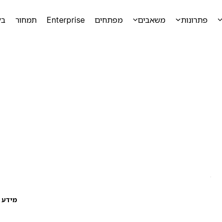
פתרונות
משאבים
מפתחים
Enterprise
תמחור
בק
מידע ע