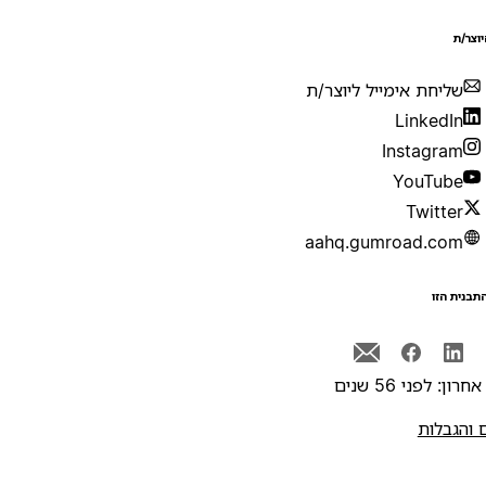
יוצר/ת
שליחת אימייל ליוצר/ת
LinkedIn
Instagram
YouTube
Twitter
aahq.gumroad.com
תבנית הזו
רון: לפני 56 שנים
 והגבלות