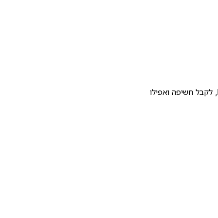
להעלות את התבנית שלכם לגלריית התבניות של Notion, לקבל חשיפה ואפילו