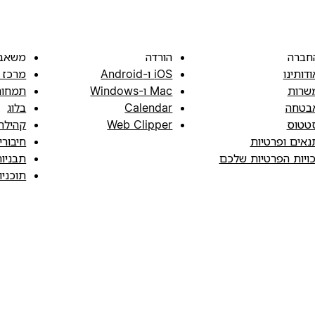
חברה
הורדה
משאב
ודותינו
iOS ו-Android
מרכז 
שרות
Mac ו-Windows
תמחור
בטחה
Calendar
בלוג
טטוס
Web Clipper
קהילה
נאים ופרטיות
חיבורי
כויות הפרטיות שלכם
תבניו
תוכני