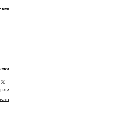
אודות ה
שיתוף ה
עדכון אח
תנאים