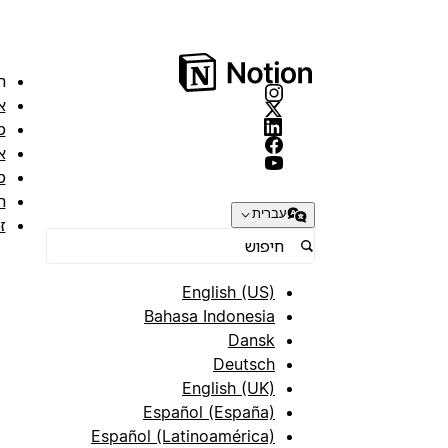
ה
א
מ
א
ס
ת
עברית
ז
English (US)
Bahasa Indonesia
Dansk
Deutsch
English (UK)
Español (España)
Español (Latinoamérica)