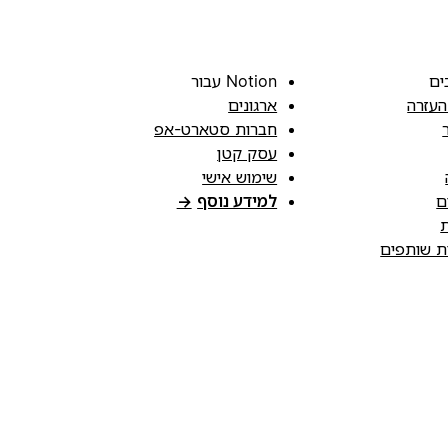
ים
Notion עבור
העזרה
ארגונים
חברות סטארט-אפ
עסק קטן
שימוש אישי
ם
למידע נוסף
→
ת
ות שותפים