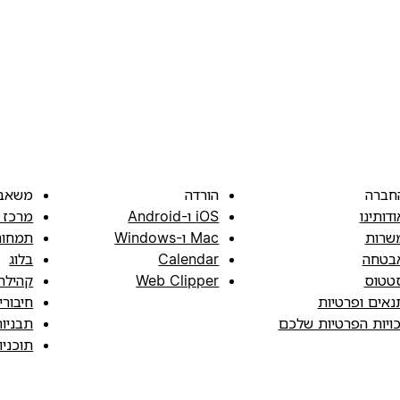
חברה
הורדה
משאב
ודותינו
iOS ו-Android
מרכז 
שרות
Mac ו-Windows
תמחור
בטחה
Calendar
בלוג
טטוס
Web Clipper
קהילה
נאים ופרטיות
חיבורי
כויות הפרטיות שלכם
תבניו
תוכני