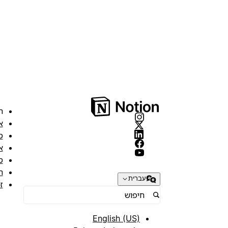
ה
א
מ
א
ס
ת
עברית
ז
English (US)