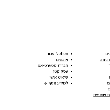
ים
Notion עבור
העזרה
ארגונים
חברות סטארט-אפ
עסק קטן
שימוש אישי
ם
למידע נוסף
→
ת
ות שותפים