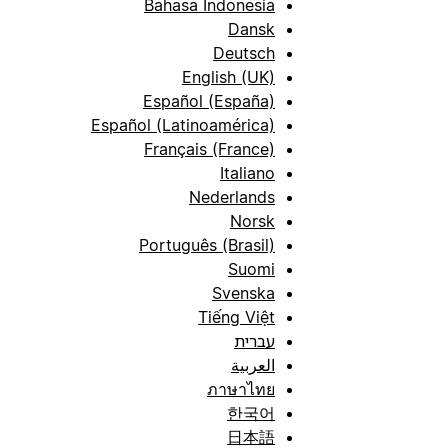
Bahasa Indonesia
Dansk
Deutsch
English (UK)
Español (España)
Español (Latinoamérica)
Français (France)
Italiano
Nederlands
Norsk
Português (Brasil)
Suomi
Svenska
Tiếng Việt
עברית
العربية
ภาษาไทย
한국어
日本語