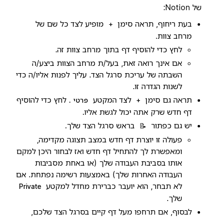
של Notion:
בעת ריחוף, תראה סימן
מופיע לצד כל שם של
+
מרחב צוות.
לחץ כדי להוסיף דף בתוך מרחב צוות זה.
אם אינך רואה זאת, בעל/ת מרחב הצוות ביצע/ה
השבתה של עריכת סרגל הצד. עליך לפנות אליו/ה כדי
לשנות הגדרה זו.
תראה גם סימן
לצד המקטע
. לחץ כדי להוסיף
+
פרטי
דף חדש שרק אתה יכול לגשת אליו.
יש גם כפתור
בראש סרגל הצד שלך.
📝
פעולה זו יוצרת דף חדש במצב תצוגה מקדימה,
ומאפשרת לך להתחיל דף חדש ואז לבחור היכן למקם
אותו בסביבת העבודה שלך (או באחת מסביבות
העבודה האחרות שלך) באמצעות רשימה נפתחת. אם
לא תבחר, הוא יועבר כברירת מחדל למקטע
Private
שלך.
לבסוף, אם תרחפו מעל דף קיים בסרגל הצד שלכם,