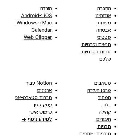
החברה
הורדה
אודותינו
iOS ו-Android
משרות
Mac ו-Windows
אבטחה
Calendar
סטטוס
Web Clipper
תנאים ופרטיות
זכויות הפרטיות
שלכם
משאבים
Notion עבור
מרכז העזרה
ארגונים
תמחור
חברות סטארט-אפ
בלוג
עסק קטן
קהילה
שימוש אישי
חיבורים
למידע נוסף
→
תבניות
תוכניות שותפים