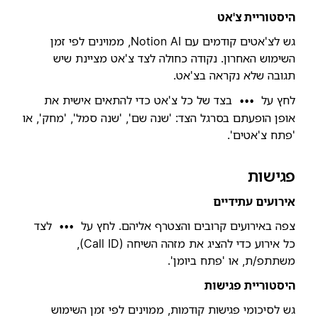
היסטוריית צ'אט
גש לצ'אטים קודמים עם Notion AI, ממוינים לפי זמן
השימוש האחרון. נקודה כחולה לצד צ'אט מציינת שיש
תגובה שלא נקראה בצ'אט.
לחץ על
בצד של כל צ'אט כדי להתאים אישית את
•••
אופן הופעתם בסרגל הצד: 'שנה שם', 'שנה סמל', 'מחק', או
'פתח צ'אטים'.
פגישות
אירועים עתידיים
צפה באירועים קרובים והצטרף אליהם. לחץ על
לצד
•••
כל אירוע כדי להציג את מזהה השיחה (Call ID),
משתתפ/ת, או 'פתח ביומן'.
היסטוריית פגישות
גש לסיכומי פגישות קודמות, ממוינים לפי זמן השימוש