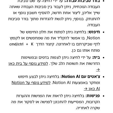
בורר סביבות עבודה:
על ידי לחיצה על שם סביבת
העבודה הנוכחית, ניתן לעבור בין סביבות העבודה שאתה
שייך אליהן, ליצור אחת חדשה, להוסיף חשבון נוסף או
להתנתק. בנוסף, ניתן לגשת להגדרות מתוך בורר סביבות
העבודה.
חיפוש:
בלחיצה ניתן לפתוח את חלון החיפוש של
Notion, בו אפשר להקליד את מה שמחפשים או לקפוץ
לדף שביקרתם בו לאחרונה. קיצור הדרך
+
cmd/ctrl
K
פותח אותו גם כן.
בית:
על ידי לחיצה ניתן לצפות בדפים ובמשימות
הדורשות את תשומת הלב שלך.
למידע נוסף על בית כאן
→
צ'אטים עם Notion AI:
בלחיצה ניתן לבצע חיפוש
ומחקר באמצעות Notion AI.
למידע נוסף על Notion
AI כאן →
פגישות:
בלחיצה ניתן לראות את הפגישות וההערות
הקרובות, המסייעות להתכונן לפגישה או לסקור את מה
שקרה לאחריה.