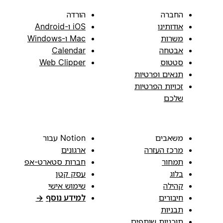
החברה
הורדה
אודותינו
iOS ו-Android
משרות
Mac ו-Windows
אבטחה
Calendar
סטטוס
Web Clipper
תנאים ופרטיות
זכויות הפרטיות
שלכם
משאבים
Notion עבור
מרכז העזרה
ארגונים
תמחור
חברות סטארט-אפ
בלוג
עסק קטן
קהילה
שימוש אישי
חיבורים
למידע נוסף
→
תבניות
תוכניות שותפים