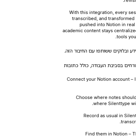
revis
With this integration, every se
transcribed, and transformed 
pushed into Notion in real
academic content stays centralized
tools you
ידע ובלוקים ששותפו עם החיבור הזה.
ורחים בסביבת העבודה, כולל כתובות
1. Connect your Notion account – 
2. Choose where notes shoul
where Silenttype wil
3. Record as usual in Sil
transcr
4. Find them in Notion 