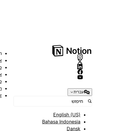
ה
א
מ
א
ס
ת
עברית
ז
English (US)
Bahasa Indonesia
Dansk