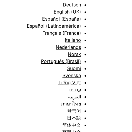
Deutsch
English (UK)
Español (España)
Español (Latinoamérica)
Français (France)
Italiano
Nederlands
Norsk
Português (Brasil)
Suomi
Svenska
Tiếng Việt
עברית
العربية
ภาษาไทย
한국어
日本語
简体中文