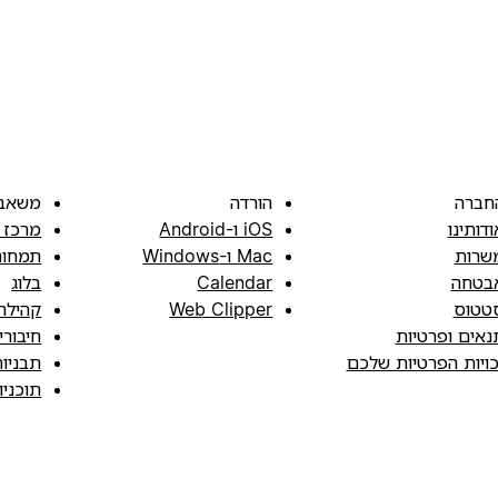
חברה
הורדה
משאב
ודותינו
iOS ו-Android
מרכז 
שרות
Mac ו-Windows
תמחור
בטחה
Calendar
בלוג
טטוס
Web Clipper
קהילה
נאים ופרטיות
חיבורי
כויות הפרטיות שלכם
תבניו
תוכני