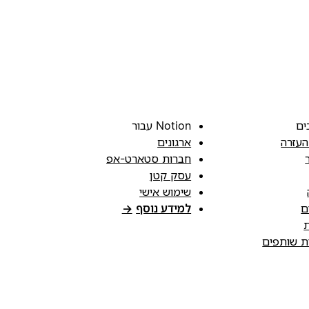
ים
Notion עבור
העזרה
ארגונים
חברות סטארט-אפ
עסק קטן
שימוש אישי
ם
למידע נוסף
→
ת
ות שותפים