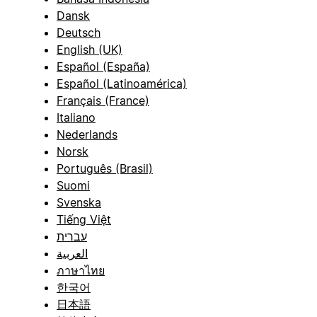
Dansk
Deutsch
English (UK)
Español (España)
Español (Latinoamérica)
Français (France)
Italiano
Nederlands
Norsk
Português (Brasil)
Suomi
Svenska
Tiếng Việt
עברית
العربية
ภาษาไทย
한국어
日本語