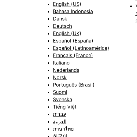
English (US)
Bahasa Indonesia
Dansk
Deutsch
English (UK)
Español (España)
Español (Latinoamérica)
Français (France)
Italiano
Nederlands
Norsk
Português (Brasil)
Suomi
Svenska
Tiếng Việt
עברית
العربية
ภาษาไทย
한국어