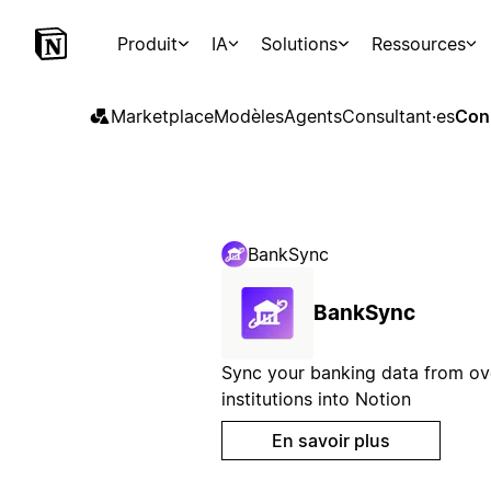
Produit
IA
Solutions
Ressources
Marketplace
Modèles
Agents
Consultant·es
Con
BankSync
BankSync
Sync your banking data from ov
institutions into Notion
En savoir plus