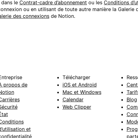
s dans le
Contrat-cadre d’abonnement
ou les
Conditions d’ut
 connexion ou en utilisant de toute autre manière la Galeri
alerie des connexions
de Notion.
Entreprise
Télécharger
Ress
À propos de
iOS et Android
Cent
Notion
Mac et Windows
Tarif
Carrières
Calendar
Blog
Sécurité
Web Clipper
Com
État
Conn
Conditions
Modè
d’utilisation et
Prog
confidentialité
part