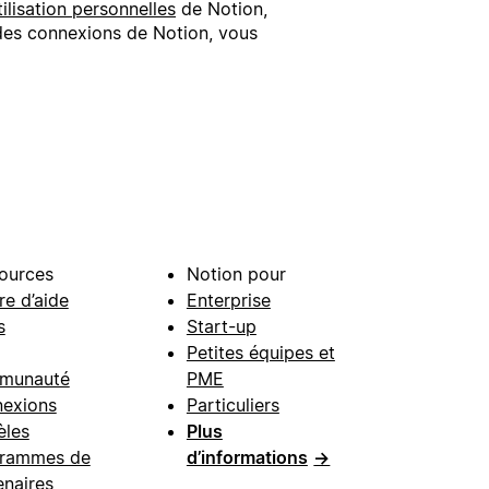
ilisation personnelles
de Notion,
e des connexions de Notion, vous
ources
Notion pour
re d’aide
Enterprise
s
Start-up
Petites équipes et
munauté
PME
exions
Particuliers
les
Plus
rammes de
d’informations
→
enaires