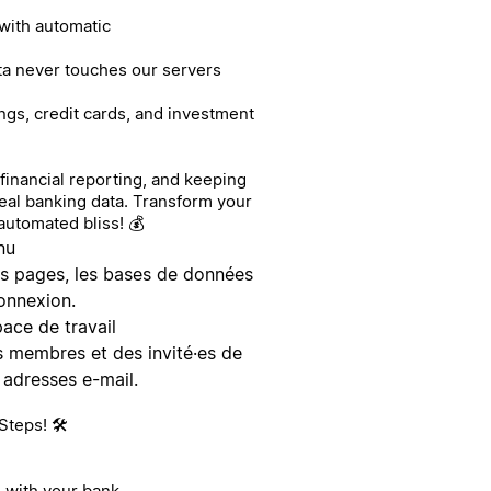
 with automatic
ta never touches our servers
ngs, credit cards, and investment
financial reporting, and keeping
eal banking data. Transform your
automated bliss! 💰
nu
 les pages, les bases de données
onnexion.
space de travail
es membres et des invité·es de
s adresses e-mail.
teps! 🛠️
e with your bank