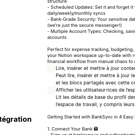
structure
- Scheduled Updates: Set it and forget it
daily/weekly/monthly syncs
- Bank-Grade Security: Your sensitive da
(we're just the secure messenger!)
- Multiple Account Types: Checking, savi
accounts
Perfect for expense tracking, budgeting, 
your Notion workspace up-to-date with r
financial workflow from manual chaos to 
Lire, insérer et mettre à jour conte
Peut lire, insérer et mettre à jour
et les blocs partagés avec cette c
Afficher les utilisateur·rices de l’e
Lit les détails de base du profil d
l’espace de travail, y compris leur
Getting Started with BankSync in 4 Easy S
tégration
1. Connect Your Bank 🏦
- Sign up at banksync.io and authenticat