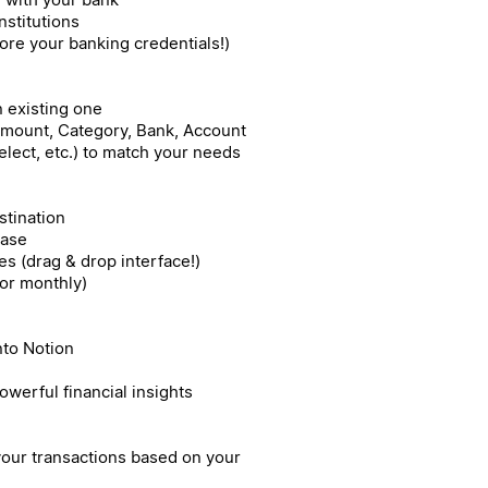
nstitutions
ore your banking credentials!)
 existing one
 Amount, Category, Bank, Account
elect, etc.) to match your needs
stination
base
es (drag & drop interface!)
 or monthly)
nto Notion
powerful financial insights
 your transactions based on your