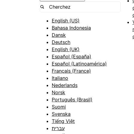
English (US)
Bahasa Indonesia
Dansk
Deutsch
English (UK)
Español (España)
Español (Latinoamérica)
Français (France)
Italiano
Nederlands
Norsk
Português (Brasil)
Suomi
Svenska
Tiếng Việt
עברית