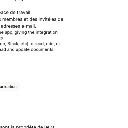
space de travail
es membres et des invité·es de
s adresses e-mail.
e app, giving the integration
ts
n, Slack, etc) to read, edit, or
read and update documents
nication
sont la propriété de leurs