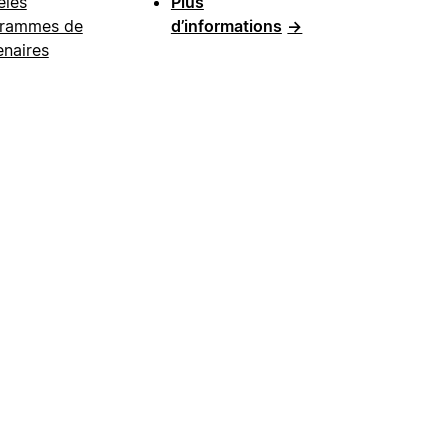
les
Plus
rammes de
d’informations
→
enaires