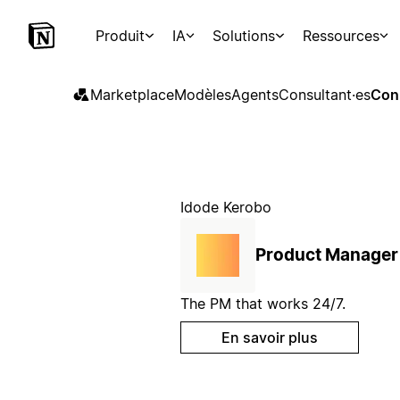
Produit
IA
Solutions
Ressources
Marketplace
Modèles
Agents
Consultant·es
Con
Idode Kerobo
Product Manager
The PM that works 24/7.
En savoir plus