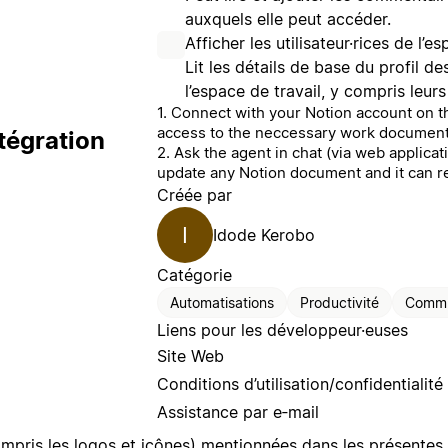
auxquels elle peut accéder.
Afficher les utilisateur·rices de l’e
Lit les détails de base du profil d
l’espace de travail, y compris leur
1. Connect with your Notion account on th
access to the neccessary work documen
tégration
2. Ask the agent in chat (via web applicatio
update any Notion document and it can 
Créée par
I
Idode Kerobo
Catégorie
Automatisations
Productivité
Commu
Liens pour les développeur·euses
Site Web
Conditions d’utilisation/confidentialité
Assistance par e‑mail
mpris les logos et icônes) mentionnées dans les présentes 