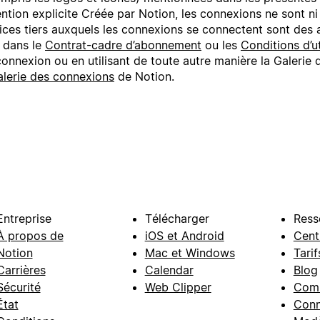
ention explicite Créée par Notion, les connexions ne sont n
ices tiers auxquels les connexions se connectent sont des 
s dans le
Contrat-cadre d’abonnement
ou les
Conditions d’ut
 connexion ou en utilisant de toute autre manière la Galeri
alerie des connexions
de Notion.
Entreprise
Télécharger
Ress
À propos de
iOS et Android
Cent
Notion
Mac et Windows
Tarif
Carrières
Calendar
Blog
Sécurité
Web Clipper
Com
État
Conn