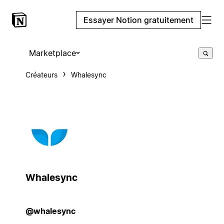
Essayer Notion gratuitement
Marketplace
Créateurs
Whalesync
Whalesync
@whalesync