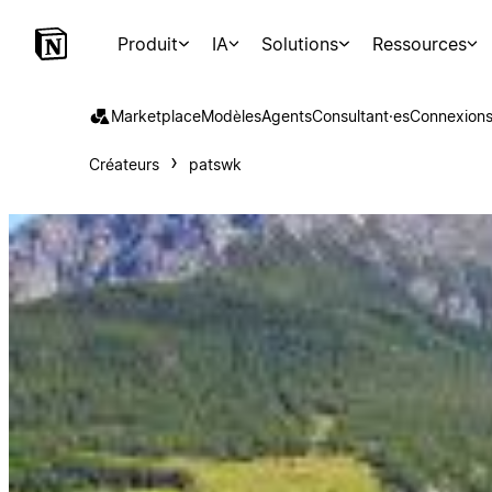
Produit
IA
Solutions
Ressources
Marketplace
Modèles
Agents
Consultant·es
Connexion
Créateurs
patswk