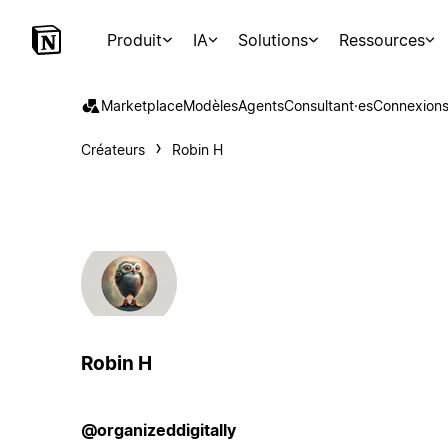
Produit
IA
Solutions
Ressources
Marketplace
Modèles
Agents
Consultant·es
Connexion
Créateurs
Robin H
Robin H
@organizeddigitally