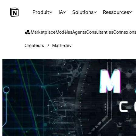
Produit
IA
Solutions
Ressources
Marketplace
Modèles
Agents
Consultant·es
Connexion
Créateurs
Math-dev