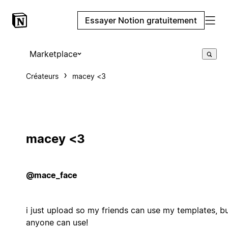
Essayer Notion gratuitement
Marketplace
Créateurs
macey <3
macey <3
@mace_face
i just upload so my friends can use my templates, b
anyone can use!