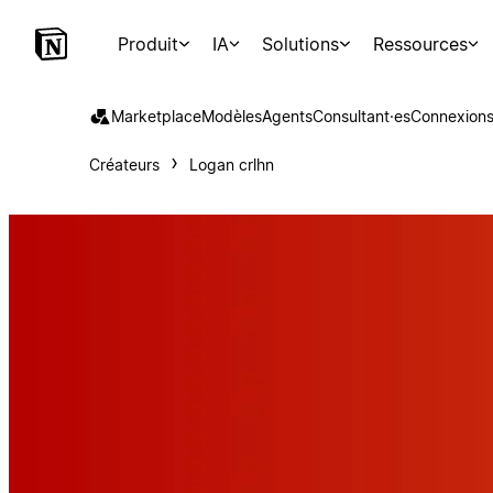
Produit
IA
Solutions
Ressources
Marketplace
Modèles
Agents
Consultant·es
Connexion
Créateurs
Logan crlhn