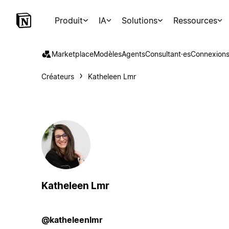
Produit
IA
Solutions
Ressources
Marketplace
Modèles
Agents
Consultant·es
Connexion
Créateurs
Katheleen Lmr
Katheleen Lmr
@katheleenlmr