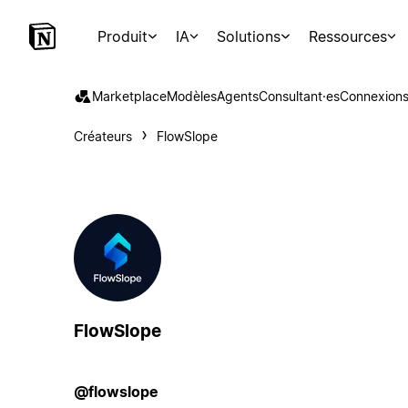
Produit
IA
Solutions
Ressources
Marketplace
Modèles
Agents
Consultant·es
Connexion
Créateurs
FlowSlope
FlowSlope
@flowslope