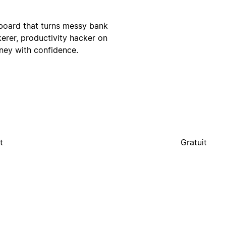
hboard that turns messy bank
kerer, productivity hacker on
oney with confidence.
t
Gratuit