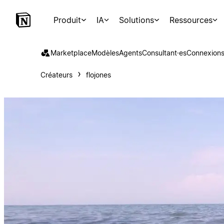
Produit
IA
Solutions
Ressources
Marketplace
Modèles
Agents
Consultant·es
Connexion
Créateurs
flojones