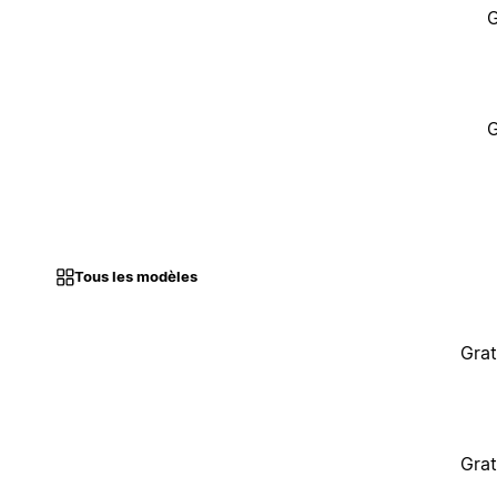
G
G
Tous les modèles
Grat
Grat