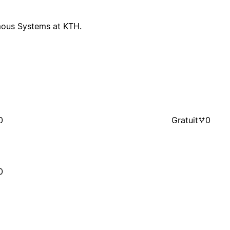
mous Systems at KTH.
0
Gratuit
0
0