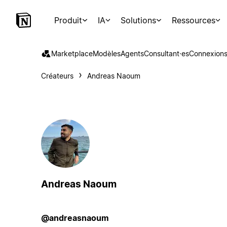
Produit
IA
Solutions
Ressources
Marketplace
Modèles
Agents
Consultant·es
Connexion
Créateurs
Andreas Naoum
Andreas Naoum
@andreasnaoum