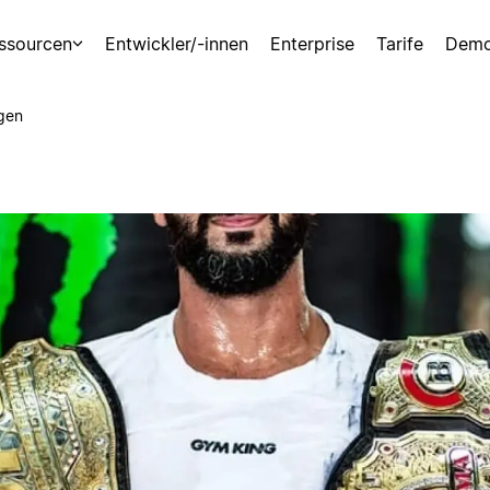
ssourcen
Entwickler/-innen
Enterprise
Tarife
Demo
gen