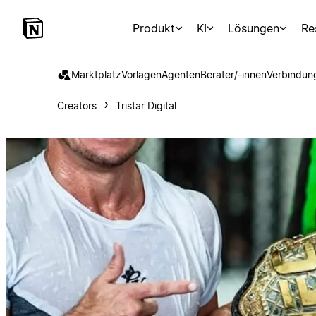
Produkt
KI
Lösungen
Re
Marktplatz
Vorlagen
Agenten
Berater/-innen
Verbindun
Creators
Tristar Digital