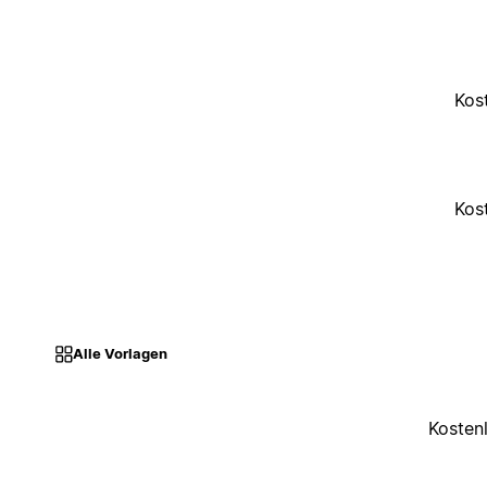
Kos
Kos
Alle Vorlagen
Kosten