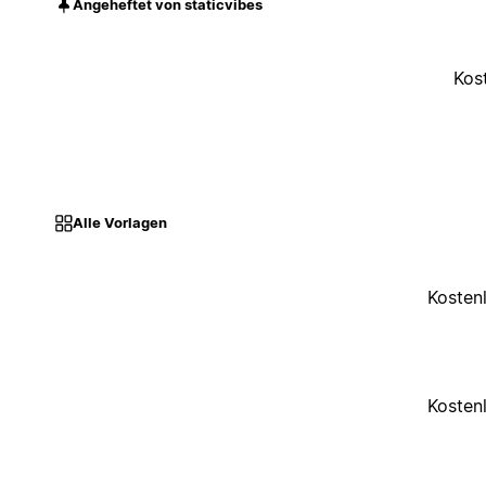
Angeheftet von staticvibes
Kos
Alle Vorlagen
Kosten
Kosten