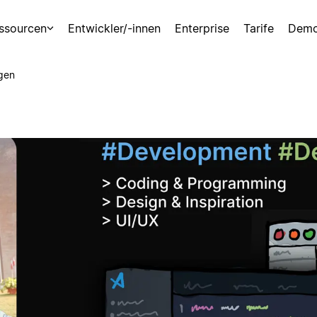
ssourcen
Entwickler/-innen
Enterprise
Tarife
Demo
gen