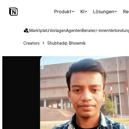
Produkt
KI
Lösungen
Re
Marktplatz
Vorlagen
Agenten
Berater/-innen
Verbindun
Creators
Shubhadip Bhowmik