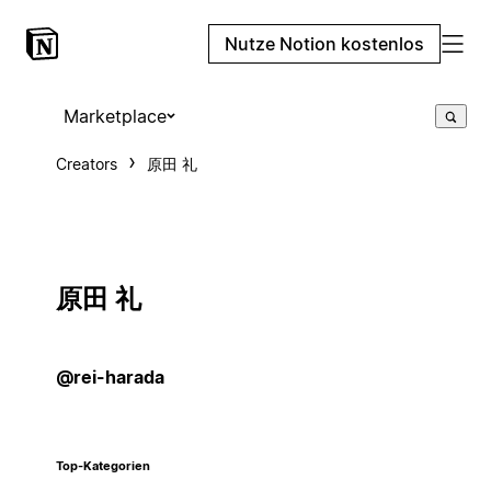
Nutze Notion kostenlos
Marketplace
Creators
原田 礼
原田 礼
@rei-harada
Top-Kategorien