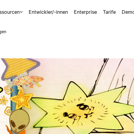
ssourcen
Entwickler/-innen
Enterprise
Tarife
Demo
gen