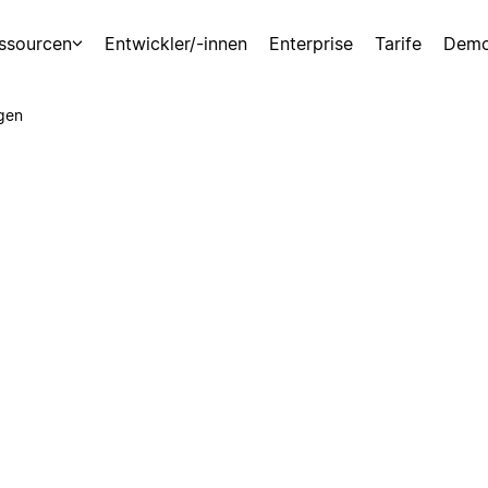
ssourcen
Entwickler/-innen
Enterprise
Tarife
Demo
gen