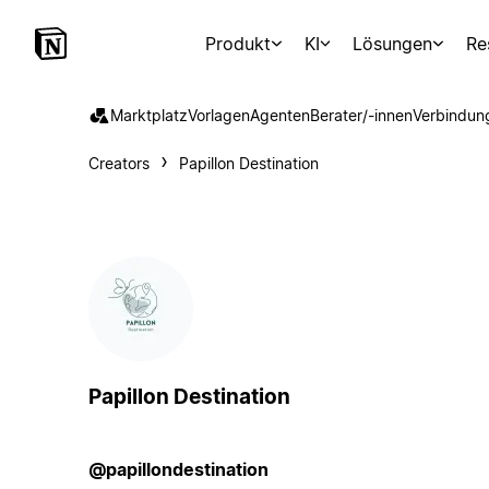
Produkt
KI
Lösungen
Re
Marktplatz
Vorlagen
Agenten
Berater/-innen
Verbindun
Creators
Papillon Destination
Papillon Destination
@papillondestination