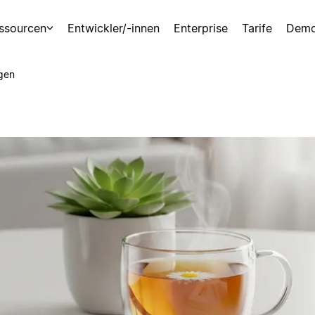
ssourcen
Entwickler/-innen
Enterprise
Tarife
Demo
gen