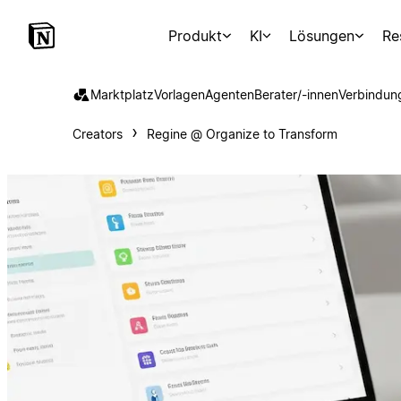
Produkt
KI
Lösungen
Re
Marktplatz
Vorlagen
Agenten
Berater/-innen
Verbindun
Creators
Regine @ Organize to Transform