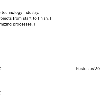
 technology industry.
jects from start to finish. I
izing processes. I
0
Kostenlos
0
0