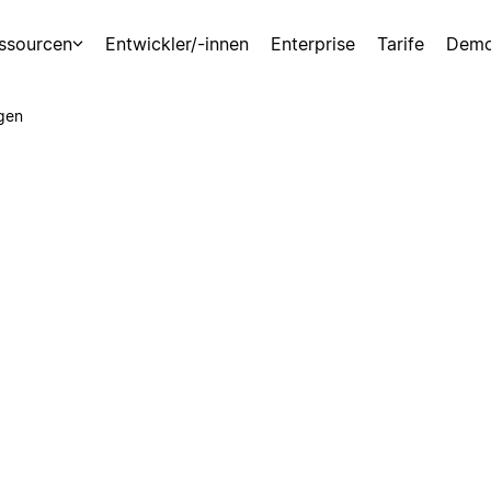
ssourcen
Entwickler/-innen
Enterprise
Tarife
Demo
gen