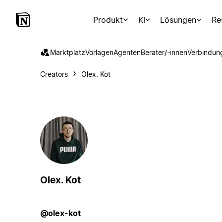
Produkt
KI
Lösungen
Re
Marktplatz
Vorlagen
Agenten
Berater/-innen
Verbindun
Creators
Olex. Kot
Olex. Kot
@olex-kot