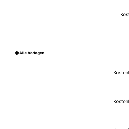
Kos
Alle Vorlagen
Kosten
Kosten