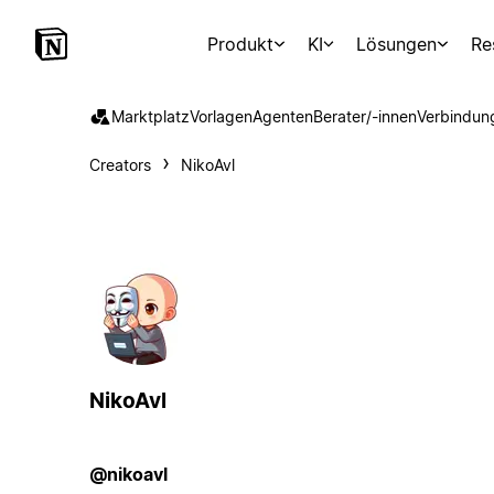
Produkt
KI
Lösungen
Re
Marktplatz
Vorlagen
Agenten
Berater/-innen
Verbindun
Creators
NikoAvl
NikoAvl
@nikoavl