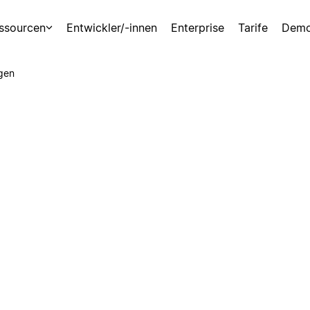
ssourcen
Entwickler/-innen
Enterprise
Tarife
Demo
gen