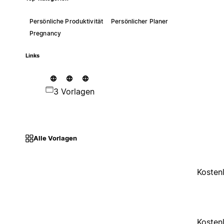
Persönliche Produktivität
Persönlicher Planer
Pregnancy
Links
3 Vorlagen
Alle Vorlagen
Kosten
Kosten