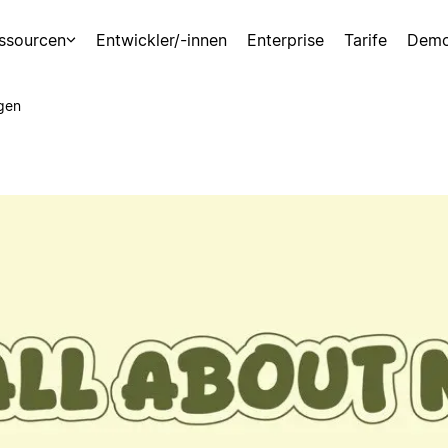
ssourcen
Entwickler/-innen
Enterprise
Tarife
Demo
gen