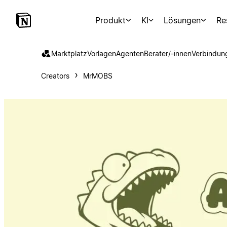
Produkt
KI
Lösungen
Re
Marktplatz
Vorlagen
Agenten
Berater/-innen
Verbindun
Creators
MrMOBS