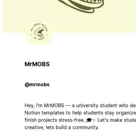
MrMOBS
@mrmobs
Hey, I’m MrMOBS — a university student who des
Notion templates to help students stay organize
finish projects stress-free. 🎓✨ Let's make stud
creative, lets build a community.