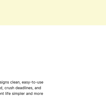
igns clean, easy-to-use
d, crush deadlines, and
ent life simpler and more