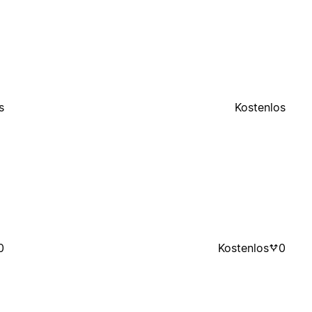
s
Kostenlos
0
Kostenlos
0