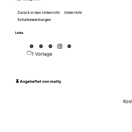
Zurück in den Unterricht
Unterricht
Schulbewerbungen
Links
1 Vorlage
Angeheftet von matty
Kos