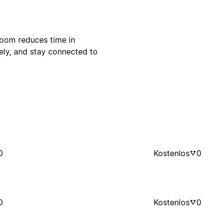
oom reduces time in
ly, and stay connected to
0
Kostenlos
0
0
Kostenlos
0