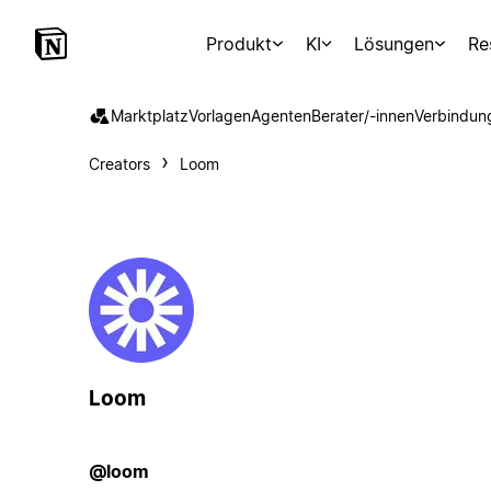
Produkt
KI
Lösungen
Re
Marktplatz
Vorlagen
Agenten
Berater/-innen
Verbindun
Creators
Loom
Loom
@loom