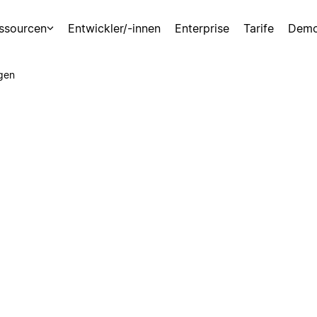
ssourcen
Entwickler/-innen
Enterprise
Tarife
Demo
gen