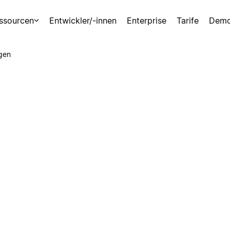
ssourcen
Entwickler/-innen
Enterprise
Tarife
Demo
gen