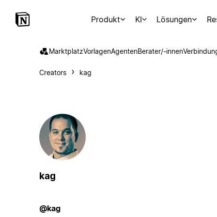
Produkt
KI
Lösungen
Re
Marktplatz
Vorlagen
Agenten
Berater/-innen
Verbindun
Creators
kag
kag
@kag