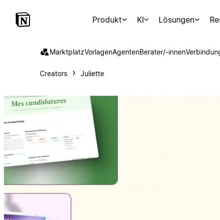
Produkt
KI
Lösungen
Re
Marktplatz
Vorlagen
Agenten
Berater/-innen
Verbindun
Creators
Juliette