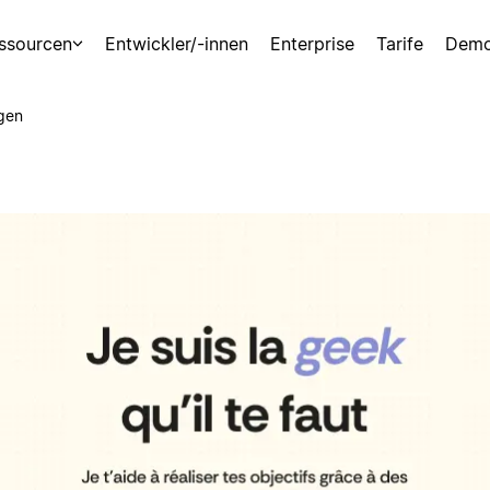
ssourcen
Entwickler/-innen
Enterprise
Tarife
Demo
gen