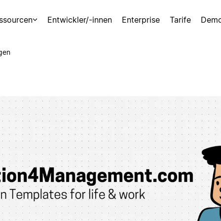
ssourcen
Entwickler/-innen
Enterprise
Tarife
Demo
gen