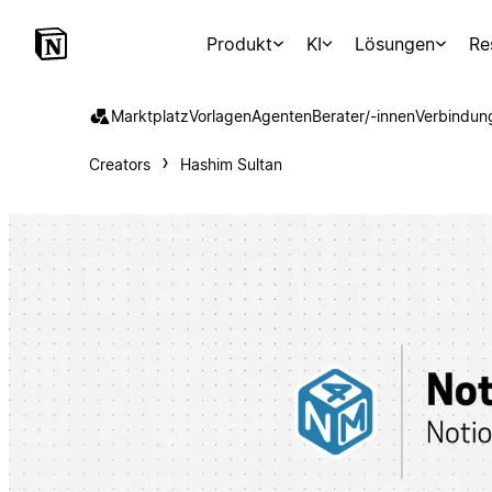
Produkt
KI
Lösungen
Re
Marktplatz
Vorlagen
Agenten
Berater/-innen
Verbindun
Creators
Hashim Sultan