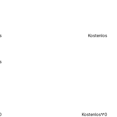
s
Kostenlos
s
0
Kostenlos
0