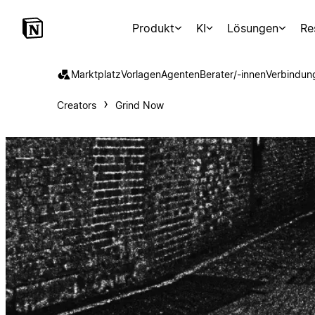
Produkt
KI
Lösungen
Re
Marktplatz
Vorlagen
Agenten
Berater/-innen
Verbindun
Creators
Grind Now