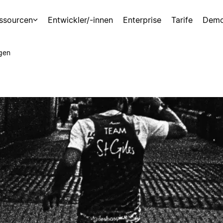
ssourcen
Entwickler/-innen
Enterprise
Tarife
Demo
gen