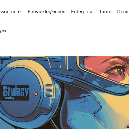
ssourcen
Entwickler/-innen
Enterprise
Tarife
Demo
gen