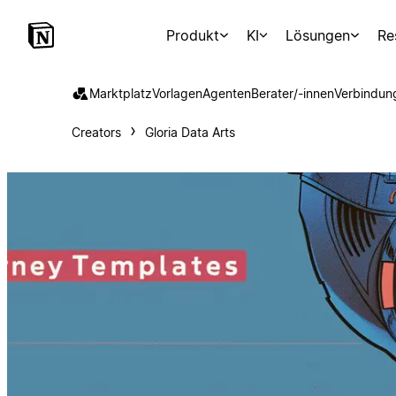
Produkt
KI
Lösungen
Re
Marktplatz
Vorlagen
Agenten
Berater/-innen
Verbindun
Creators
Gloria Data Arts