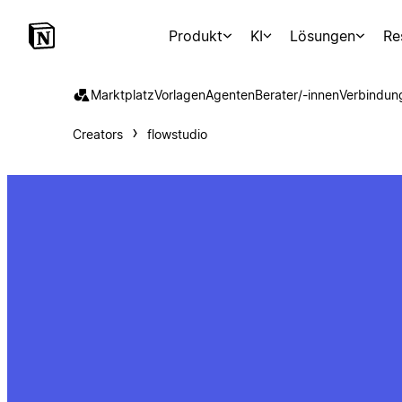
Produkt
KI
Lösungen
Re
Marktplatz
Vorlagen
Agenten
Berater/-innen
Verbindun
Creators
flowstudio