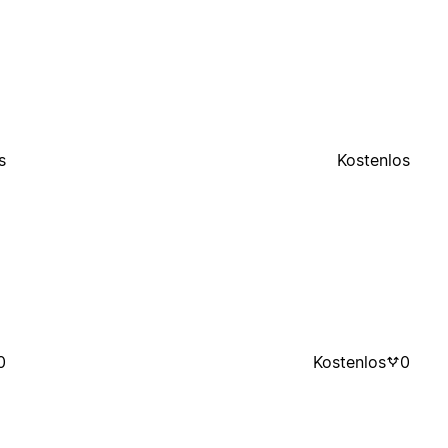
s
Kostenlos
0
Kostenlos
0