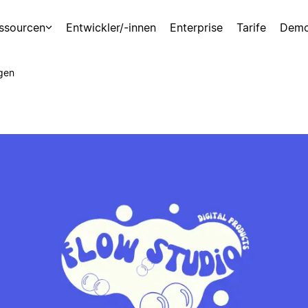
ssourcen
Entwickler/-innen
Enterprise
Tarife
Demo
gen