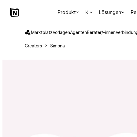
Produkt
KI
Lösungen
Re
Marktplatz
Vorlagen
Agenten
Berater/-innen
Verbindun
Creators
Simona