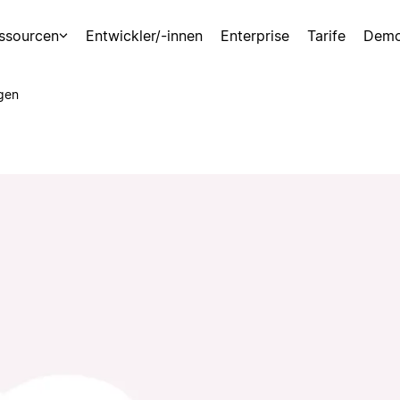
ssourcen
Entwickler/-innen
Enterprise
Tarife
Demo
gen