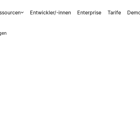
ssourcen
Entwickler/-innen
Enterprise
Tarife
Demo
gen