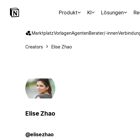
Produkt
KI
Lösungen
Re
Marktplatz
Vorlagen
Agenten
Berater/-innen
Verbindun
Creators
Elise Zhao
Elise Zhao
@elisezhao